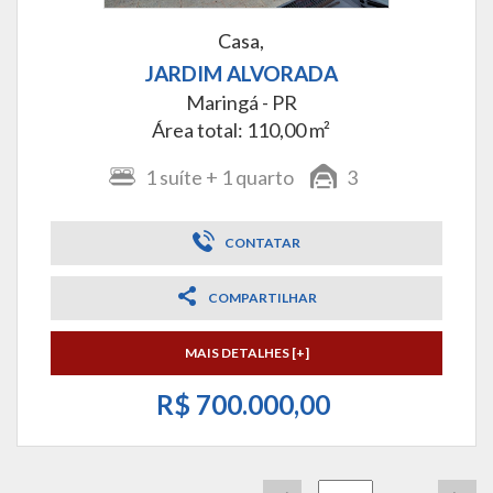
Casa,
JARDIM ALVORADA
Maringá - PR
Área total: 110,00 m²
1
suíte
+ 1
quarto
3
CONTATAR
COMPARTILHAR
MAIS DETALHES [+]
R$ 700.000,00